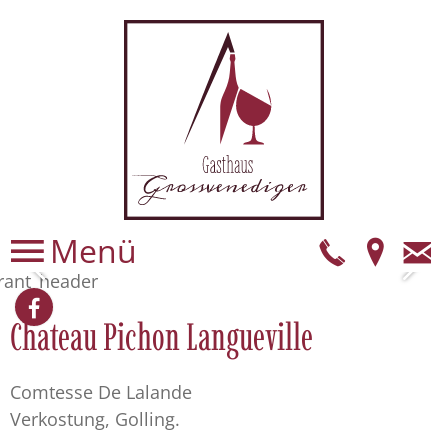
Menü
Telefo
Anf
E
Ma
Facebook
Chateau Pichon Langueville
Comtesse De Lalande
Verkostung, Golling.